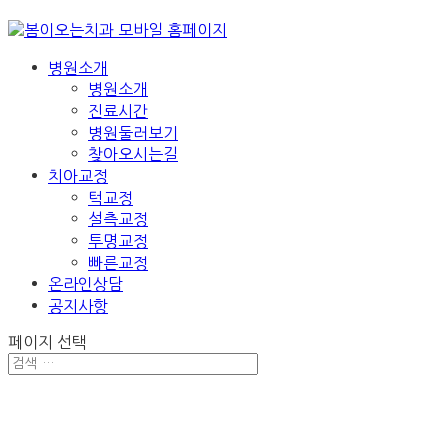
병원소개
병원소개
진료시간
병원둘러보기
찾아오시는길
치아교정
턱교정
설측교정
투명교정
빠른교정
온라인상담
공지사항
페이지 선택