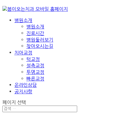
병원소개
병원소개
진료시간
병원둘러보기
찾아오시는길
치아교정
턱교정
설측교정
투명교정
빠른교정
온라인상담
공지사항
페이지 선택